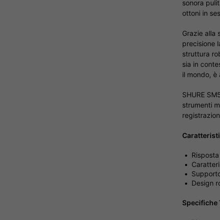
sonora pulit
ottoni in ses
Grazie alla
precisione 
struttura ro
sia in conte
il mondo, è
SHURE SM57,
strumenti mu
registrazion
Caratterist
Risposta
Caratteri
Supporto
Design ro
Specifiche