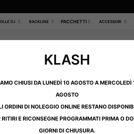
PACCHETTI
OLLE DJ
BACKLINE
ACCESSORI
KLASH
HOME
/
NOLEGGIO AUDI
PER DJ
/
AUDIO
/
MICR
SHURE –
IAMO CHIUSI DA LUNEDÌ 10 AGOSTO A MERCOLEDÌ 
AGOSTO
€
20,00
+ IVA
LI ORDINI DI NOLEGGIO ONLINE RESTANO DISPONIBI
MICROFONO DINAM
 RITIRI E RICONSEGNE PROGRAMMATI PRIMA O DO
NOLEGGIO A MILAN
REGISTRAZIONI C
GIORNI DI CHIUSURA.
DESIGN ROBUSTO