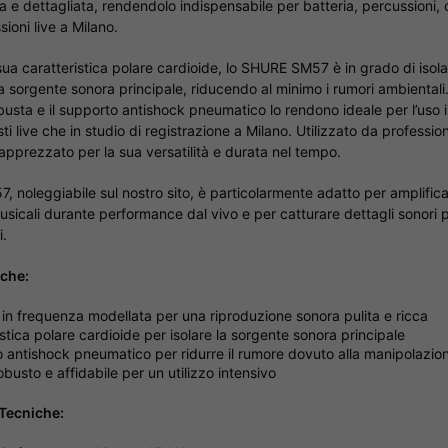
a e dettagliata, rendendolo indispensabile per batteria, percussioni, 
sioni live a Milano.
 sua caratteristica polare cardioide, lo SHURE SM57 è in grado di isol
la sorgente sonora principale, riducendo al minimo i rumori ambientali
busta e il supporto antishock pneumatico lo rendono ideale per l’uso 
sti live che in studio di registrazione a Milano. Utilizzato da professioni
 apprezzato per la sua versatilità e durata nel tempo.
 noleggiabile sul nostro sito, è particolarmente adatto per amplific
sicali durante performance dal vivo e per catturare dettagli sonori pr
i.
iche:
 in frequenza modellata per una riproduzione sonora pulita e ricca
stica polare cardioide per isolare la sorgente sonora principale
 antishock pneumatico per ridurre il rumore dovuto alla manipolazio
busto e affidabile per un utilizzo intensivo
 Tecniche: