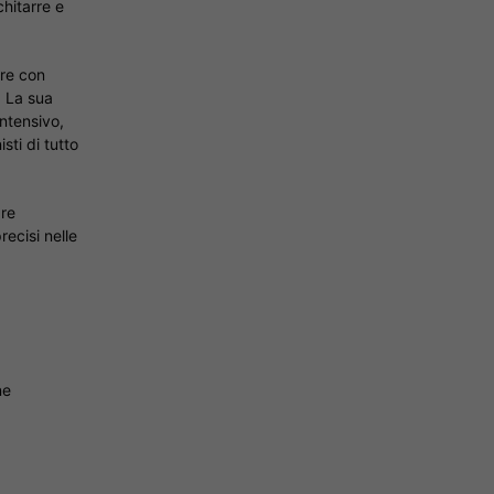
chitarre e
are con
. La sua
intensivo,
sti di tutto
are
ecisi nelle
ne