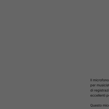
Il microfon
per musicist
di registra
eccellenti p
Questo micor