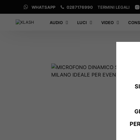
WHATSAPP
0287176990
TERMINI LEGALI
AUDIO
LUCI
VIDEO
CONS
S
G
PER