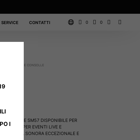
0
0
SERVICE
CONTATTI
O, LUCI, VIDEO E CONSOLLE
OFONI
 SM57
19
LI
ICO SHURE SM57 DISPONIBILE PER
PO I
O IDEALE PER EVENTI LIVE E
ON QUALITÀ SONORA ECCEZIONALE E