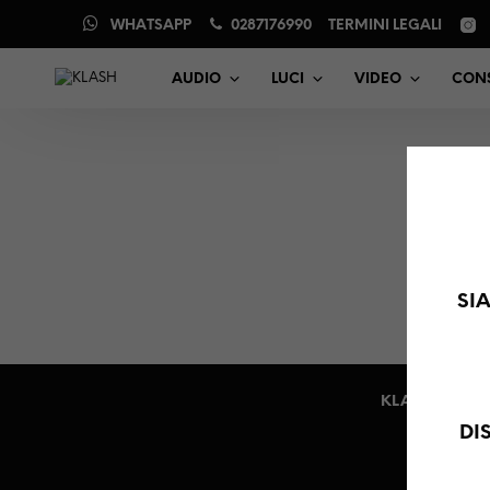
WHATSAPP
0287176990
TERMINI LEGALI
AUDIO
LUCI
VIDEO
CONS
SI
KLASH SRL - V
DI