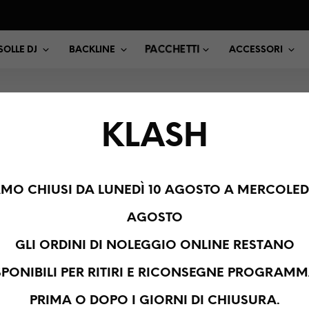
PACCHETTI
OLLE DJ
BACKLINE
ACCESSORI
KLASH
CONTROLLER MID
AMO CHIUSI DA LUNEDÌ 10 AGOSTO A MERCOLEDÌ
AGOSTO
GLI ORDINI DI NOLEGGIO ONLINE RESTANO
IA PIETRASANTA 14 - 20141 MILANO - C.F. P.IVA 10174670967 -
SPONIBILI PER RITIRI E RICONSEGNE PROGRAMM
PRIMA O DOPO I GIORNI DI CHIUSURA.