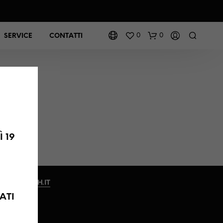
0
0
SERVICE
CONTATTI
I
 19
INFO@KLASH.IT
ATI