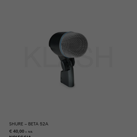
SHURE – BETA 52A
€
40,00
+ IVA