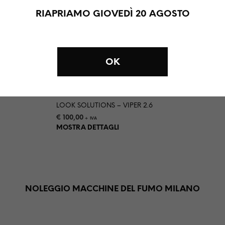
RIAPRIAMO GIOVEDÌ 20 AGOSTO
SAGITTER – M
€
20,00
+ IVA
00
NOLEGGIA
OK
LOOK SOLUTIONS – VIPER 2.6
€
100,00
+ IVA
MOSTRA DETTAGLI
NOLEGGIO MACCHINE DEL FUMO MILANO