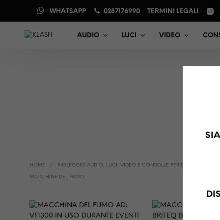
WHATSAPP
0287176990
TERMINI LEGALI
AUDIO
LUCI
VIDEO
CONS
M
SI
HOME
/
NOLEGGIO AUDIO, LUCI, VIDEO E CONSOLLE PER DJ
/
LUCI
/
MACCHINE DEL FUMO
DI