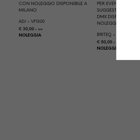
ADJ – VF1300
€
30,00
+ IVA
BRITEQ – BT-FAZE 75
NOLEGGIA
€
50,00
+ IVA
NOLEGGIA