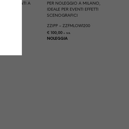
IMETIK S
ZZIPP – ZZFMLOW1200
€
100,00
+ IVA
NOLEGGIA