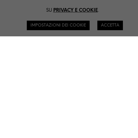
KLASH SRL - VIA PIETRASANTA 14 - 20141
MILANO - C.F. P.IVA 10174670967 -
SU
PRIVACY E COOKIE
.
INFO@KLASH.IT
IMPOSTAZIONI DEI COOKIE
ACCETTA
×
AUDIO
CASSE
CASSE WIRELESS
COMPRESSORI – LIMITER
DI BOX
INTERCOM E RADIO
MICROFONI
MIXER LIVE
RADIOMICROFONI – IN EAR MONITOR
REGISTRATORI PORTATILI
SUBWOOFER
LUCI
CENTRALINE
EFFETTI LUCE