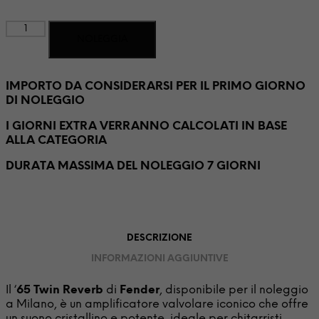
FENDER
NOLEGGIA
-
'65
TWIN
REVERB
IMPORTO DA CONSIDERARSI PER IL PRIMO GIORNO
quantità
DI NOLEGGIO
I GIORNI EXTRA VERRANNO CALCOLATI IN BASE
ALLA CATEGORIA
DURATA MASSIMA DEL NOLEGGIO 7 GIORNI
DESCRIZIONE
INFORMAZIONI AGGIUNTIVE
Il ‘
65 Twin Reverb
di
Fender
, disponibile per il noleggio
a Milano, è un amplificatore valvolare iconico che offre
un suono cristallino e potente, ideale per chitarristi