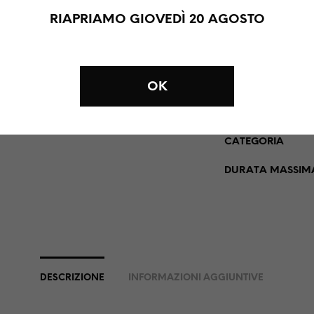
RIAPRIAMO GIOVEDÌ 20 AGOSTO
QUESTO PRODOTT
SU ALLESTIMENTI
LA SUPERVISION
IMPORTO DA CONS
OK
NOLEGGIO
I GIORNI EXTRA 
CATEGORIA
DURATA MASSIMA
DESCRIZIONE
INFORMAZIONI AGGIUNTIVE