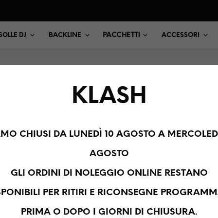
PACCHETTI
OLLE DJ
BACKLINE
ACCESSORI
KLASH
HOME
/
NOLEGGIO AUD
PER DJ
/
LUCI
/
LUCI 
INNLED 
AMO CHIUSI DA LUNEDÌ 10 AGOSTO A MERCOLEDÌ
AGOSTO
€
120,00
+ I
GLI ORDINI DI NOLEGGIO ONLINE RESTANO
NOLEGGIO INNLED
SPONIBILI PER RITIRI E RICONSEGNE PROGRAMM
ILLUMINAZIONE A 
ADATTO A PRESEN
PRIMA O DOPO I GIORNI DI CHIUSURA.