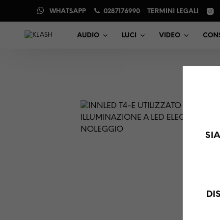
WHATSAPP
0287176990
TERMINI LEGALI
AUDIO
LUCI
VIDEO
CONS
SI
DI