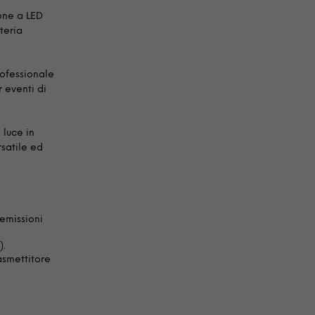
one a LED
teria
rofessionale
 eventi di
 luce in
satile ed
 emissioni
).
smettitore