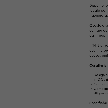
Disponibile
ideale per 
rigenerata,
Questo disp
con una ges
ogni tipo.
Il T4-E off
eventi e pr
ecosostenib
Caratterist
Design so
di CO₂ d
Configur
Compati
HF per c
Specifiche