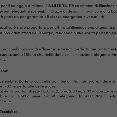
 per il noleggio a Milano, l’
INNLED T4-E
è un sistema di illuminazi
eventi eleganti e sostenibili. Grazie al design innovativo e alla bat
 è perfetto per garantire efficienza energetica e versatilità.
ositivo è stato progettato per offrire un’illuminazione di qualità p
tione ottimizzata dell’energia, rendendolo una scelta perfetta per
re una combinazione di efficienza e design, perfetto per puntamenti
esentazioni a Milano che richiedono un’illuminazione elegante, ver
ile.
iche:
stenibile: Batteria con celle agli ioni di litio rigenerate, riduce le
el 70% rispetto alle celle nuove.
abile in quattro altezze (1,60 m, 2,15 m, 2,30 m, 2,80 m con zavorra
bile con CRMX di LumenRadio®, telecomando LAKO DMX HF e tra
onsole.
 Tecniche: