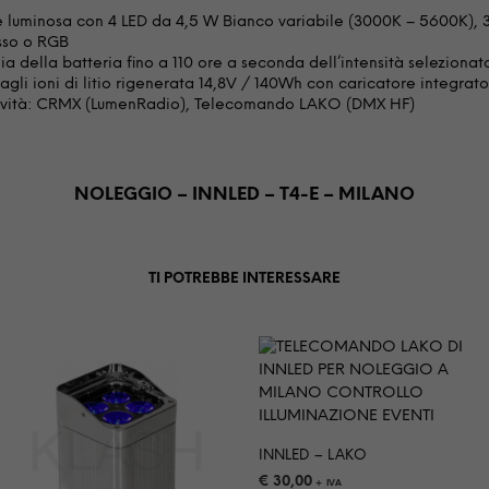
 luminosa con 4 LED da 4,5 W Bianco variabile (3000K – 5600K), 3
sso o RGB
a della batteria fino a 110 ore a seconda dell’intensità selezionat
 agli ioni di litio rigenerata 14,8V / 140Wh con caricatore integrat
ività: CRMX (LumenRadio), Telecomando LAKO (DMX HF)
NOLEGGIO – INNLED – T4-E – MILANO
TI POTREBBE INTERESSARE
INNLED – LAKO
€
30,00
+ IVA