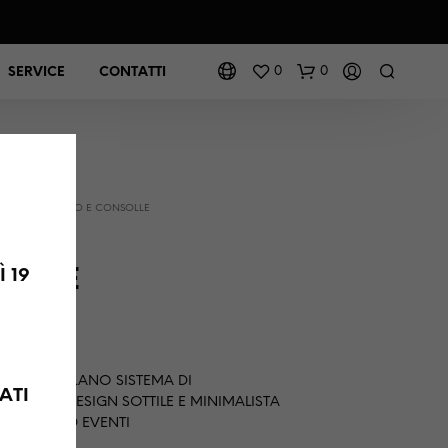
0
0
SERVICE
CONTATTI
IO, LUCI, VIDEO E CONSOLLE
A BATTERIA
– T4-E
 19
VA
 T4-E A MILANO SISTEMA DI
ATI
LED CON DESIGN SOTTILE E MINIMALISTA
TAZIONI ED EVENTI