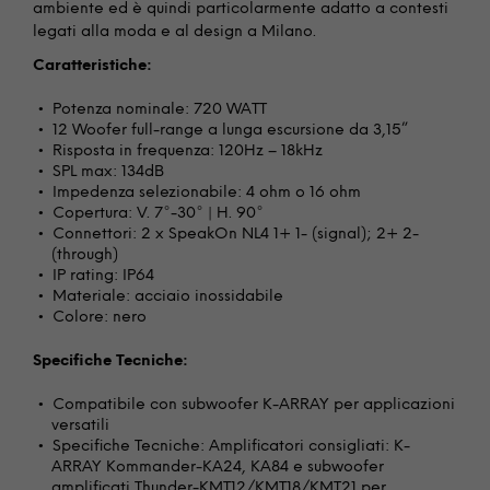
ambiente ed è quindi particolarmente adatto a contesti
legati alla moda e al design a Milano.
Caratteristiche:
Potenza nominale: 720 WATT
12 Woofer full-range a lunga escursione da 3,15”
Risposta in frequenza: 120Hz – 18kHz
SPL max: 134dB
Impedenza selezionabile: 4 ohm o 16 ohm
Copertura: V. 7°-30° | H. 90°
Connettori: 2 x SpeakOn NL4 1+ 1- (signal); 2+ 2-
(through)
IP rating: IP64
Materiale: acciaio inossidabile
Colore: nero
Specifiche Tecniche:
Compatibile con subwoofer K-ARRAY per applicazioni
versatili
Specifiche Tecniche: Amplificatori consigliati: K-
ARRAY Kommander-KA24, KA84 e subwoofer
amplificati Thunder-KMT12/KMT18/KMT21 per