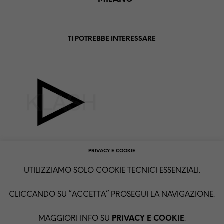
TI POTREBBE INTERESSARE
PRIVACY E COOKIE
KLASH – COPERTURA
UTILIZZIAMO SOLO COOKIE TECNICI ESSENZIALI.
IN STOFFA NERA
200X50X90 PER
TAVOLO CONSOLLE DJ
CLICCANDO SU “ACCETTA” PROSEGUI LA NAVIGAZIONE.
€
20,00
+ IVA
MOSTRA DETTAGLI
MAGGIORI INFO SU
PRIVACY E COOKIE
.