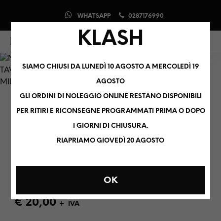
WHATSAPP
0287176990
KLASH
0
0
SIAMO CHIUSI DA LUNEDÌ 10 AGOSTO A MERCOLEDÌ 19
AGOSTO
GLI ORDINI DI NOLEGGIO ONLINE RESTANO DISPONIBILI
PER RITIRI E RICONSEGNE PROGRAMMATI PRIMA O DOPO
HOME
/
NOLEGGIO AUDIO, LUCI, VIDEO E CONSOLLE PER DJ
/
I GIORNI DI CHIUSURA.
ACCESSORI
/
TAVOLI E PEDANE
RIAPRIAMO GIOVEDÌ 20 AGOSTO
KLASH – COPERTURA IN STOFFA
BIANCA 200X50X90 PER
TAVOLO CONSOLLE DJ
OK
€
20,00
+ IVA