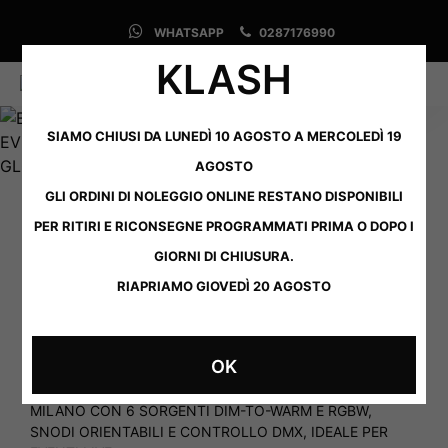
WHATSAPP
0287176990
KLASH
0
0
SIAMO CHIUSI DA LUNEDÌ 10 AGOSTO A MERCOLEDÌ 19
AGOSTO
GLI ORDINI DI NOLEGGIO ONLINE RESTANO DISPONIBILI
PER RITIRI E RICONSEGNE PROGRAMMATI PRIMA O DOPO I
HOME
/
NOLEGGIO AUDIO, LUCI, VIDEO E CONSOLLE PER DJ
/
LUCI
/
LED
GIORNI DI CHIUSURA.
RIAPRIAMO GIOVEDÌ 20 AGOSTO
PORTMAN – P2 EVO
€
120,00
+ IVA
OK
BLINDER LED PORTMAN P2 EVO PER NOLEGGIO A
MILANO CON 6 SORGENTI DIM-TO-WARM E RGBW,
SNODI ORIENTABILI E CONTROLLO DMX, IDEALE PER