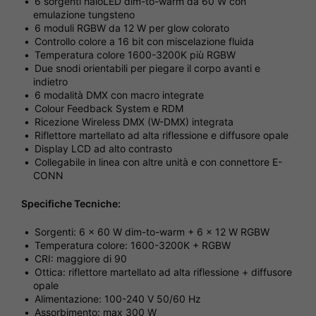
6 sorgenti haloLED dim-to-warm da 60 W con
emulazione tungsteno
6 moduli RGBW da 12 W per glow colorato
Controllo colore a 16 bit con miscelazione fluida
Temperatura colore 1600-3200K più RGBW
Due snodi orientabili per piegare il corpo avanti e
indietro
6 modalità DMX con macro integrate
Colour Feedback System e RDM
Ricezione Wireless DMX (W-DMX) integrata
Riflettore martellato ad alta riflessione e diffusore opale
Display LCD ad alto contrasto
Collegabile in linea con altre unità e con connettore E-
CONN
Specifiche Tecniche:
Sorgenti: 6 x 60 W dim-to-warm + 6 x 12 W RGBW
Temperatura colore: 1600-3200K + RGBW
CRI: maggiore di 90
Ottica: riflettore martellato ad alta riflessione + diffusore
opale
Alimentazione: 100-240 V 50/60 Hz
Assorbimento: max 300 W