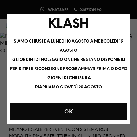
WHATSAPP
0287176990
KLASH
0
0
SIAMO CHIUSI DA LUNEDÌ 10 AGOSTO A MERCOLEDÌ 19
AGOSTO
GLI ORDINI DI NOLEGGIO ONLINE RESTANO DISPONIBILI
PER RITIRI E RICONSEGNE PROGRAMMATI PRIMA O DOPO
HOME
/
NOLEGGIO AUDIO, LUCI, VIDEO E CONSOLLE PER DJ
/
LUCI
/
I GIORNI DI CHIUSURA.
LED
RIAPRIAMO GIOVEDÌ 20 AGOSTO
PROEL – PLLED-56ALN
€
10,00
+ IVA
OK
FARETTO LED PROEL PLLED 56ALN PER NOLEGGIO A
MILANO IDEALE PER EVENTI CON SISTEMA RGB
MODALITÀ DMX E STRUTTURA IN ALLUMINIO CROMATO