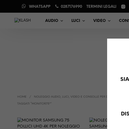
WHATSAPP
0287176990
TERMINI LEGALI
AUDIO
LUCI
VIDEO
CONS
SI
HOME
/
NOLEGGIO AUDIO, LUCI, VIDEO E CONSOLLE PER DJ
/
PRODOT
TAGGATI “MONITOR75"”
DI