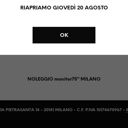
RIAPRIAMO GIOVEDÌ 20 AGOSTO
ITOR 75″
OK
NOLEGGIO monitor75" MILANO
IA PIETRASANTA 14 - 20141 MILANO - C.F. P.IVA 10174670967 -