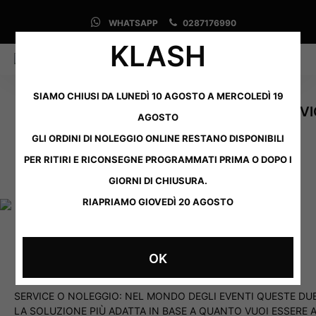
WHATSAPP
0287176990
KLASH
0
0
SIAMO CHIUSI DA LUNEDÌ 10 AGOSTO A MERCOLEDÌ 19
SERVI
AGOSTO
GLI ORDINI DI NOLEGGIO ONLINE RESTANO DISPONIBILI
PER RITIRI E RICONSEGNE PROGRAMMATI PRIMA O DOPO I
GIORNI DI CHIUSURA.
RIAPRIAMO GIOVEDÌ 20 AGOSTO
OK
SERVICE O NOLEGGIO: NEL MONDO DEGLI EVENTI QUESTE DU
LA SOLUZIONE PIÙ ADATTA IN BASE A QUANTO VUOI ESSERE 