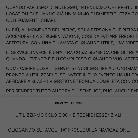
QUANDO PARLIAMO DI NOLEGGIO, INTENDIAMO CHE PRENDI IN 
LOCATION CHE HANNO GIÀ UN MINIMO DI DIMESTICHEZZA CON
COLLEGAMENTI CHIARI.
IN PIÙ, AL MOMENTO DEL RITIRO, SE LA PERSONA CHE RITI
ACCENDERE LA STRUMENTAZIONE, COSÌ DA EVITARE ERRORI 
APERTURA. CON UNA CHIAMATA O, QUANDO UTILE, UNA VIDEOC
IL SERVICE, INVECE, È UN’ALTRA COSA: SIGNIFICA CHE OLTR
QUANDO L’EVENTO È PIÙ COMPLESSO O QUANDO VUOI AZZERA
COME CAPIRE COSA TI SERVE? SE VUOI GESTIRE AUTONOMAMEN
PRONTO A UTILIZZARLO. SE INVECE IL TUO EVENTO HA UN PR
AFFIDARE A KLASH LA GESTIONE TECNICA COMPLETA CON C
PER RENDERE TUTTO ANCORA PIÙ SEMPLICE, PUOI ANCHE PART
SE STAI ORGANIZZANDO UN EVENTO E NON SAI SE TI CONVIENE
PRIVACY E COOKIE
VUOI VEDERE I NOSTRI SET? CLICCA SUL LINK
PACCHETTI
UTILIZZIAMO SOLO COOKIE TECNICI ESSENZIALI.
CERCHI UN SERVIZIO CHIAVI IN MANO? CLICCA SUL LINK
SERV
CLICCANDO SU “ACCETTA” PROSEGUI LA NAVIGAZIONE.